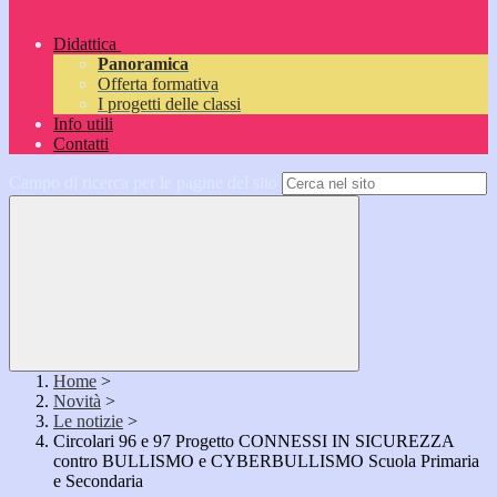
Didattica
Panoramica
Offerta formativa
I progetti delle classi
Info utili
Contatti
Campo di ricerca per le pagine del sito
Home
>
Novità
>
Le notizie
>
Circolari 96 e 97 Progetto CONNESSI IN SICUREZZA
contro BULLISMO e CYBERBULLISMO Scuola Primaria
e Secondaria