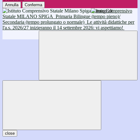
Annulla
Conferma
Istituto Comprensivo
Statale MILANO SPIGA
Primaria Bilingue (tempo pieno)/
Secondaria (tempo prolungato o normale)
Le attività didattiche per
l'a.s. 2026/27 inizieranno il 14 settembre 2026: vi aspettiamo!
close