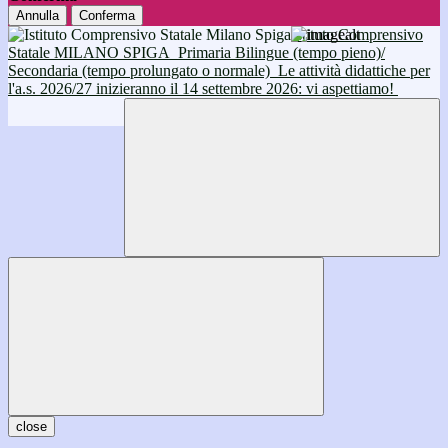
Annulla
Conferma
Istituto Comprensivo
Statale MILANO SPIGA
Primaria Bilingue (tempo pieno)/
Secondaria (tempo prolungato o normale)
Le attività didattiche per
l'a.s. 2026/27 inizieranno il 14 settembre 2026: vi aspettiamo!
close