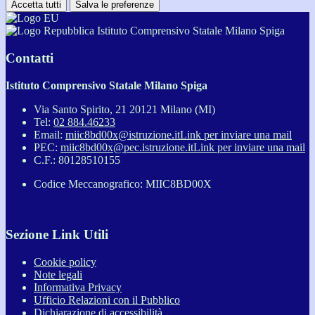
Accetta tutti
Salva le preferenze
Istituto Comprensivo Statale Milano Spiga
Contatti
Istituto Comprensivo Statale Milano Spiga
Via Santo Spirito, 21 20121 Milano (MI)
Tel:
02 884.46233
Email:
miic8bd00x@istruzione.it
Link per inviare una mail
PEC:
miic8bd00x@pec.istruzione.it
Link per inviare una mail
C.F.: 80128510155
Codice Meccanografico: MIIC8BD00X
Sezione Link Utili
Cookie policy
Note legali
Informativa Privacy
Ufficio Relazioni con il Pubblico
Dichiarazione di accessibilità