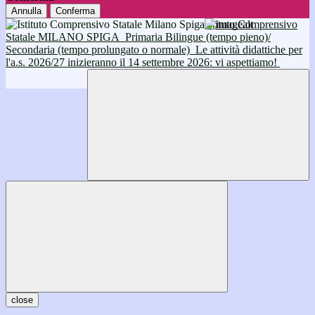
Annulla
Conferma
Istituto Comprensivo
Statale MILANO SPIGA
Primaria Bilingue (tempo pieno)/
Secondaria (tempo prolungato o normale)
Le attività didattiche per
l'a.s. 2026/27 inizieranno il 14 settembre 2026: vi aspettiamo!
close