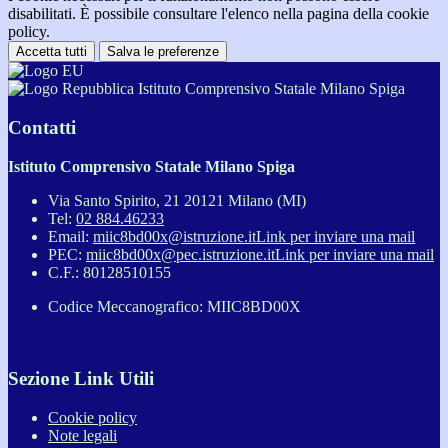
disabilitati. È possibile consultare l'elenco nella pagina della cookie
policy.
Accetta tutti
Salva le preferenze
Istituto Comprensivo Statale Milano Spiga
Contatti
Istituto Comprensivo Statale Milano Spiga
Via Santo Spirito, 21 20121 Milano (MI)
Tel:
02 884.46233
Email:
miic8bd00x@istruzione.it
Link per inviare una mail
PEC:
miic8bd00x@pec.istruzione.it
Link per inviare una mail
C.F.: 80128510155
Codice Meccanografico: MIIC8BD00X
Sezione Link Utili
Cookie policy
Note legali