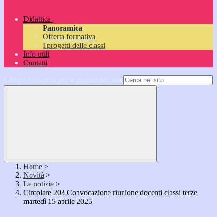
Didattica
Panoramica
Offerta formativa
I progetti delle classi
Info utili
Contatti
Campo di ricerca per le pagine del sito
Home
>
Novità
>
Le notizie
>
Circolare 203 Convocazione riunione docenti classi terze
martedì 15 aprile 2025