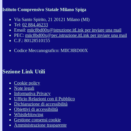
Istituto Comprensivo Statale Milano Spiga
Via Santo Spirito, 21 20121 Milano (MI)
Tel:
02 884.46233
Email:
miic8bd00x@istruzione.it
Link per inviare una mail
PEC:
miic8bd00x@pec.istruzione.it
Link per inviare una mail
C.F.: 80128510155
Codice Meccanografico: MIIC8BD00X
Sezione Link Utili
Cookie policy
Note legali
Informativa Privacy
Ufficio Relazioni con il Pubblico
Dichiarazione di accessibilità
Obiettivi di accessibilità
Whistleblowing
Gestione consensi cookie
Amministrazione trasparente