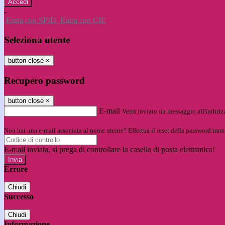
-
Entra con SPID
Entra con CIE
Seleziona utente
button close
×
Recupero password
button close
×
E-mail
Verrà inviato un messaggio all'indirizz
Non hai una e-mail associata al nome utente? Effettua il reset della password tram
E-mail inviata, si prega di controllare la casella di posta elettronica!
Errore
Chiudi
Successo
Chiudi
Informazione