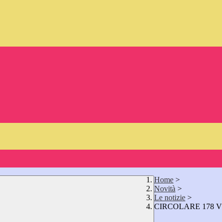
Home
>
Novità
>
Le notizie
>
CIRCOLARE 178 