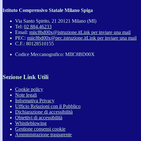
Istituto Comprensivo Statale Milano Spiga
Via Santo Spirito, 21 20121 Milano (MI)
Tel:
02 884.46233
Email:
miic8bd00x@istruzione.it
Link per inviare una mail
PEC:
miic8bd00x@pec.istruzione.it
Link per inviare una mail
C.F.: 80128510155
Codice Meccanografico: MIIC8BD00X
Sezione Link Utili
Cookie policy
Note legali
Informativa Privacy
Ufficio Relazioni con il Pubblico
Dichiarazione di accessibilità
Obiettivi di accessibilità
Whistleblowing
Gestione consensi cookie
Amministrazione trasparente