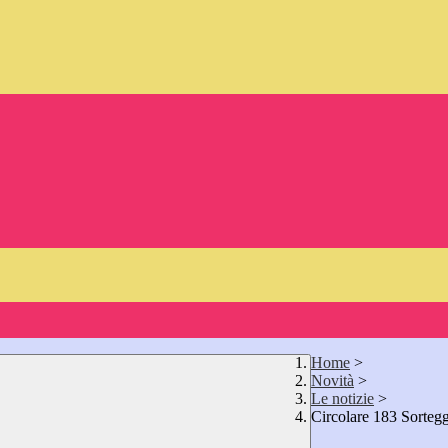
Home
>
Novità
>
Le notizie
>
Circolare 183 Sorte