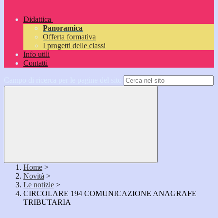
Didattica
Panoramica
Offerta formativa
I progetti delle classi
Info utili
Contatti
Campo di ricerca per le pagine del sito
Home
>
Novità
>
Le notizie
>
CIRCOLARE 194 COMUNICAZIONE ANAGRAFE
TRIBUTARIA