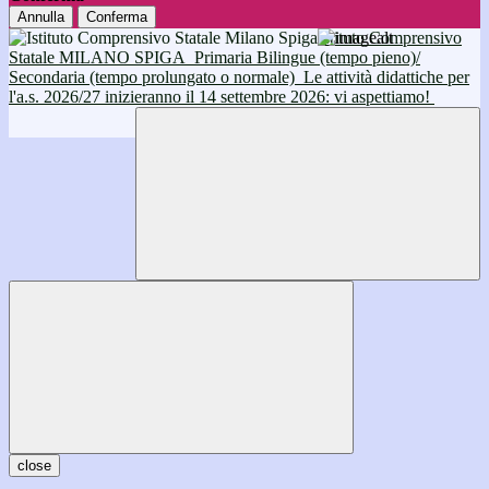
Annulla
Conferma
Istituto Comprensivo
Statale MILANO SPIGA
Primaria Bilingue (tempo pieno)/
Secondaria (tempo prolungato o normale)
Le attività didattiche per
l'a.s. 2026/27 inizieranno il 14 settembre 2026: vi aspettiamo!
close