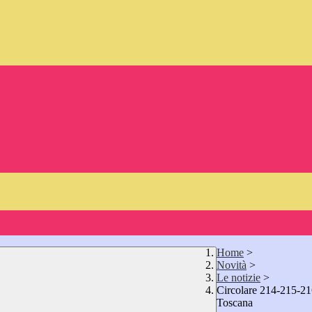
Home
>
Novità
>
Le notizie
>
Circolare 214-215-2
Toscana