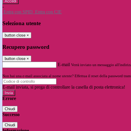
-
Entra con SPID
Entra con CIE
Seleziona utente
button close
×
Recupero password
button close
×
E-mail
Verrà inviato un messaggio all'indirizz
Non hai una e-mail associata al nome utente? Effettua il reset della password tram
E-mail inviata, si prega di controllare la casella di posta elettronica!
Errore
Chiudi
Successo
Chiudi
Informazione