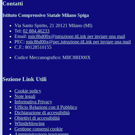
Contatti
Istituto Comprensivo Statale Milano Spiga
Via Santo Spirito, 21 20121 Milano (MI)
Tel:
02 884.46233
Email:
miic8bd00x@istruzione.it
Link per inviare una mail
PEC:
miic8bd00x@pec.istruzione.it
Link per inviare una mail
C.F.: 80128510155
Codice Meccanografico: MIIC8BD00X
Sezione Link Utili
Cookie policy
Note legali
Informativa Privacy
Ufficio Relazioni con il Pubblico
Dichiarazione di accessibilità
Obiettivi di accessibilità
Whistleblowing
Gestione consensi cookie
Amministrazione trasparente