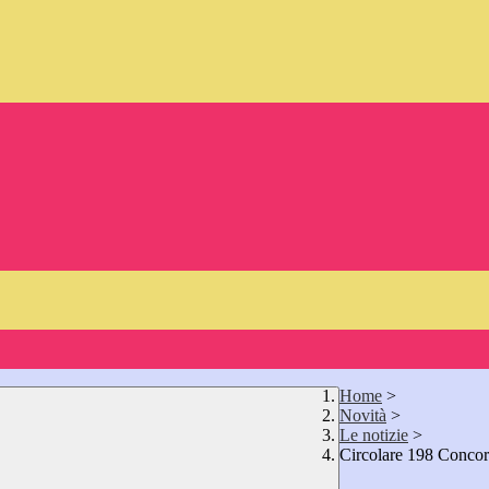
Home
>
Novità
>
Le notizie
>
Circolare 198 Concor