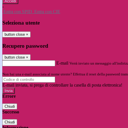
-
Entra con SPID
Entra con CIE
Seleziona utente
button close
×
Recupero password
button close
×
E-mail
Verrà inviato un messaggio all'indirizz
Non hai una e-mail associata al nome utente? Effettua il reset della password tram
E-mail inviata, si prega di controllare la casella di posta elettronica!
Errore
Chiudi
Successo
Chiudi
Informazione