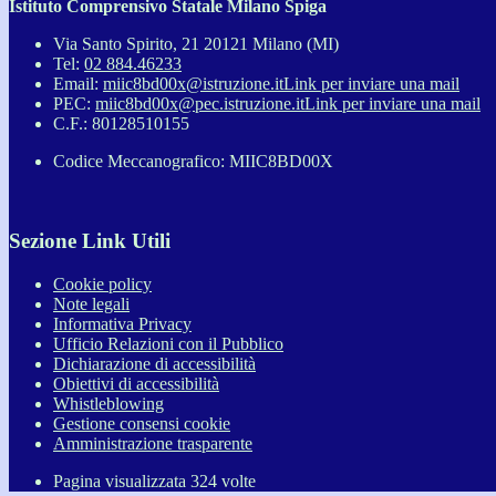
Istituto Comprensivo Statale Milano Spiga
Via Santo Spirito, 21 20121 Milano (MI)
Tel:
02 884.46233
Email:
miic8bd00x@istruzione.it
Link per inviare una mail
PEC:
miic8bd00x@pec.istruzione.it
Link per inviare una mail
C.F.: 80128510155
Codice Meccanografico: MIIC8BD00X
Sezione Link Utili
Cookie policy
Note legali
Informativa Privacy
Ufficio Relazioni con il Pubblico
Dichiarazione di accessibilità
Obiettivi di accessibilità
Whistleblowing
Gestione consensi cookie
Amministrazione trasparente
Pagina visualizzata
324
volte