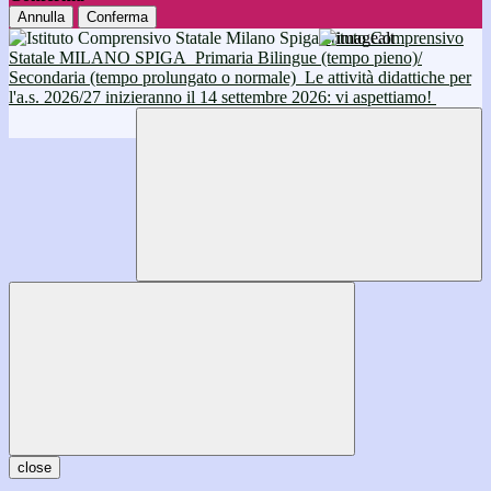
Annulla
Conferma
Istituto Comprensivo
Statale MILANO SPIGA
Primaria Bilingue (tempo pieno)/
Secondaria (tempo prolungato o normale)
Le attività didattiche per
l'a.s. 2026/27 inizieranno il 14 settembre 2026: vi aspettiamo!
close