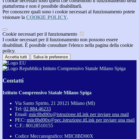
I cookie necessari sono quelli che consentono il funzionamento della
piattaforma e non è possibile disabilitarli.
Per conoscere quali sono i cookie necessari al funzionamento potete
visionare la
COOKIE POLICY
.
Cookie necessari per il funzionamento
I cookie necessari per il funzionamento non possono essere
disabilitati. È possibile consultare l'elenco nella pagina della cookie
policy.
Accetta tutti
Salva le preferenze
Istituto Comprensivo Statale Milano Spiga
Contatti
Istituto Comprensivo Statale Milano Spiga
Via Santo Spirito, 21 20121 Milano (MI)
Tel:
02 884.46233
Email:
miic8bd00x@istruzione.it
Link per inviare una mail
PEC:
miic8bd00x@pec.istruzione.it
Link per inviare una mail
C.F.: 80128510155
Codice Meccanografico: MIIC8BD00X