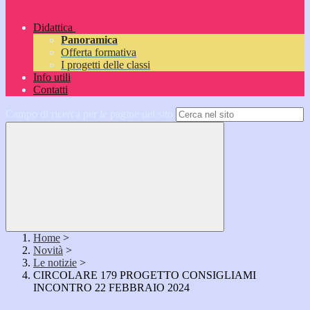
Didattica
Panoramica
Offerta formativa
I progetti delle classi
Info utili
Contatti
Campo di ricerca per le pagine del sito
Home
>
Novità
>
Le notizie
>
CIRCOLARE 179 PROGETTO CONSIGLIAMI
INCONTRO 22 FEBBRAIO 2024