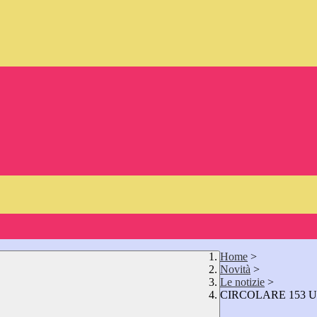
Home
>
Novità
>
Le notizie
>
CIRCOLARE 153 U