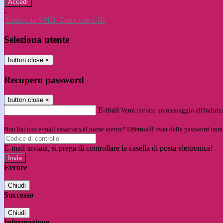
-
Entra con SPID
Entra con CIE
Seleziona utente
button close
×
Recupero password
button close
×
E-mail
Verrà inviato un messaggio all'indirizz
Non hai una e-mail associata al nome utente? Effettua il reset della password tram
E-mail inviata, si prega di controllare la casella di posta elettronica!
Errore
Chiudi
Successo
Chiudi
Informazione