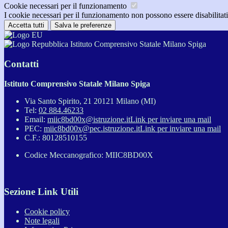
Cookie necessari per il funzionamento
I cookie necessari per il funzionamento non possono essere disabilitati.
Accetta tutti
Salva le preferenze
Istituto Comprensivo Statale Milano Spiga
Contatti
Istituto Comprensivo Statale Milano Spiga
Via Santo Spirito, 21 20121 Milano (MI)
Tel:
02 884.46233
Email:
miic8bd00x@istruzione.it
Link per inviare una mail
PEC:
miic8bd00x@pec.istruzione.it
Link per inviare una mail
C.F.: 80128510155
Codice Meccanografico: MIIC8BD00X
Sezione Link Utili
Cookie policy
Note legali