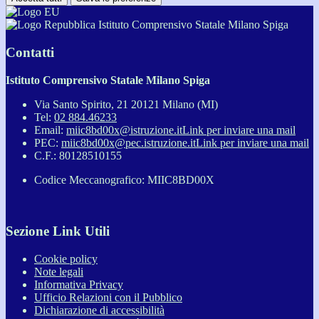
Istituto Comprensivo Statale Milano Spiga
Contatti
Istituto Comprensivo Statale Milano Spiga
Via Santo Spirito, 21 20121 Milano (MI)
Tel:
02 884.46233
Email:
miic8bd00x@istruzione.it
Link per inviare una mail
PEC:
miic8bd00x@pec.istruzione.it
Link per inviare una mail
C.F.: 80128510155
Codice Meccanografico: MIIC8BD00X
Sezione Link Utili
Cookie policy
Note legali
Informativa Privacy
Ufficio Relazioni con il Pubblico
Dichiarazione di accessibilità