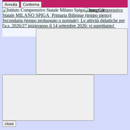
Annulla
Conferma
Istituto Comprensivo
Statale MILANO SPIGA
Primaria Bilingue (tempo pieno)/
Secondaria (tempo prolungato o normale)
Le attività didattiche per
l'a.s. 2026/27 inizieranno il 14 settembre 2026: vi aspettiamo!
close