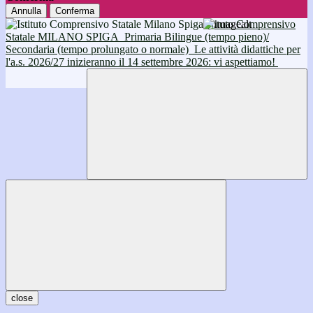
Annulla
Conferma
Istituto Comprensivo
Statale MILANO SPIGA
Primaria Bilingue (tempo pieno)/
Secondaria (tempo prolungato o normale)
Le attività didattiche per
l'a.s. 2026/27 inizieranno il 14 settembre 2026: vi aspettiamo!
close