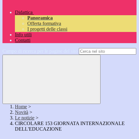
Didattica
Panoramica
Offerta formativa
I progetti delle classi
Info utili
Contatti
Campo di ricerca per le pagine del sito
Home
>
Novità
>
Le notizie
>
CIRCOLARE 153 GIORNATA INTERNAZIONALE
DELL'EDUCAZIONE