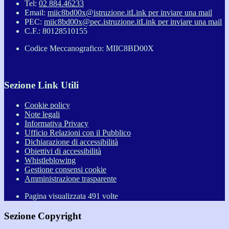
Tel:
02 884.46233
Email:
miic8bd00x@istruzione.it
Link per inviare una mail
PEC:
miic8bd00x@pec.istruzione.it
Link per inviare una mail
C.F.: 80128510155
Codice Meccanografico: MIIC8BD00X
Sezione Link Utili
Cookie policy
Note legali
Informativa Privacy
Ufficio Relazioni con il Pubblico
Dichiarazione di accessibilità
Obiettivi di accessibilità
Whistleblowing
Gestione consensi cookie
Amministrazione trasparente
Pagina visualizzata
491
volte
Sezione Copyright