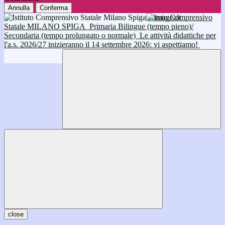
Annulla
Conferma
Istituto Comprensivo
Statale MILANO SPIGA
Primaria Bilingue (tempo pieno)/
Secondaria (tempo prolungato o normale)
Le attività didattiche per
l'a.s. 2026/27 inizieranno il 14 settembre 2026: vi aspettiamo!
close