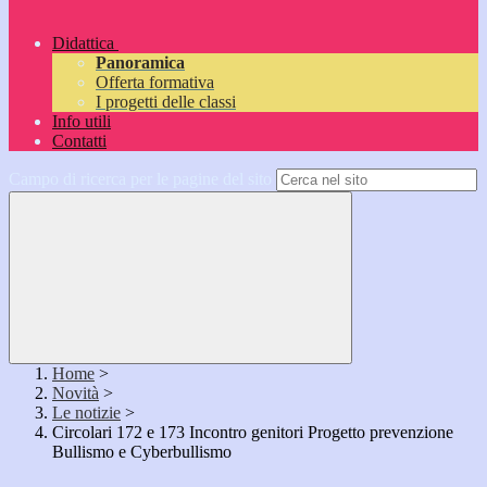
Didattica
Panoramica
Offerta formativa
I progetti delle classi
Info utili
Contatti
Campo di ricerca per le pagine del sito
Home
>
Novità
>
Le notizie
>
Circolari 172 e 173 Incontro genitori Progetto prevenzione
Bullismo e Cyberbullismo