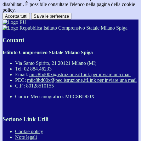
disabilitati. È possibile consultare l'elenco nella pagina della cookie
policy.
Accetta tutti
Salva le preferenze
Istituto Comprensivo Statale Milano Spiga
Contatti
Istituto Comprensivo Statale Milano Spiga
Via Santo Spirito, 21 20121 Milano (MI)
Tel:
02 884.46233
Email:
miic8bd00x@istruzione.it
Link per inviare una mail
PEC:
miic8bd00x@pec.istruzione.it
Link per inviare una mail
C.F.: 80128510155
Codice Meccanografico: MIIC8BD00X
Sezione Link Utili
Cookie policy
Note legali