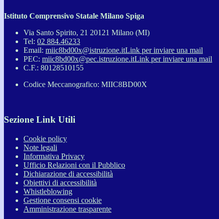
Istituto Comprensivo Statale Milano Spiga
Via Santo Spirito, 21 20121 Milano (MI)
Tel:
02 884.46233
Email:
miic8bd00x@istruzione.it
Link per inviare una mail
PEC:
miic8bd00x@pec.istruzione.it
Link per inviare una mail
C.F.: 80128510155
Codice Meccanografico: MIIC8BD00X
Sezione Link Utili
Cookie policy
Note legali
Informativa Privacy
Ufficio Relazioni con il Pubblico
Dichiarazione di accessibilità
Obiettivi di accessibilità
Whistleblowing
Gestione consensi cookie
Amministrazione trasparente