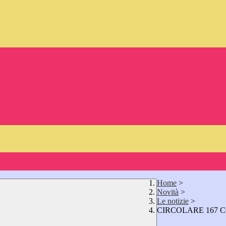
Home
>
Novità
>
Le notizie
>
CIRCOLARE 167 