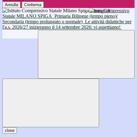
Annulla
Conferma
Istituto Comprensivo
Statale MILANO SPIGA
Primaria Bilingue (tempo pieno)/
Secondaria (tempo prolungato o normale)
Le attività didattiche per
l'a.s. 2026/27 inizieranno il 14 settembre 2026: vi aspettiamo!
close