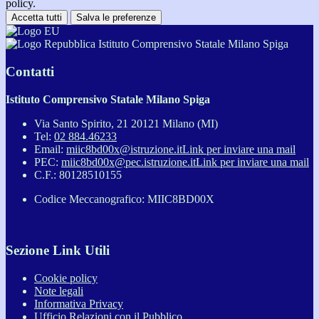
policy.
Accetta tutti
Salva le preferenze
Istituto Comprensivo Statale Milano Spiga
Contatti
Istituto Comprensivo Statale Milano Spiga
Via Santo Spirito, 21 20121 Milano (MI)
Tel:
02 884.46233
Email:
miic8bd00x@istruzione.it
Link per inviare una mail
PEC:
miic8bd00x@pec.istruzione.it
Link per inviare una mail
C.F.: 80128510155
Codice Meccanografico: MIIC8BD00X
Sezione Link Utili
Cookie policy
Note legali
Informativa Privacy
Ufficio Relazioni con il Pubblico