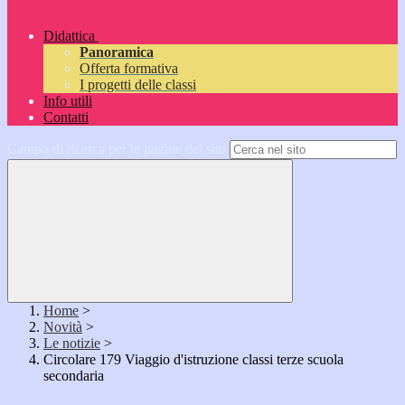
Didattica
Panoramica
Offerta formativa
I progetti delle classi
Info utili
Contatti
Campo di ricerca per le pagine del sito
Home
>
Novità
>
Le notizie
>
Circolare 179 Viaggio d'istruzione classi terze scuola
secondaria