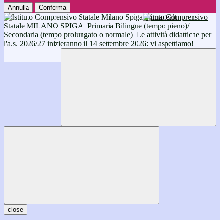
Annulla
Conferma
Istituto Comprensivo
Statale MILANO SPIGA
Primaria Bilingue (tempo pieno)/
Secondaria (tempo prolungato o normale)
Le attività didattiche per
l'a.s. 2026/27 inizieranno il 14 settembre 2026: vi aspettiamo!
close