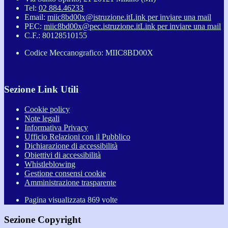
Tel:
02 884.46233
Email:
miic8bd00x@istruzione.it
Link per inviare una mail
PEC:
miic8bd00x@pec.istruzione.it
Link per inviare una mail
C.F.: 80128510155
Codice Meccanografico: MIIC8BD00X
Sezione Link Utili
Cookie policy
Note legali
Informativa Privacy
Ufficio Relazioni con il Pubblico
Dichiarazione di accessibilità
Obiettivi di accessibilità
Whistleblowing
Gestione consensi cookie
Amministrazione trasparente
Pagina visualizzata
869
volte
Sezione Copyright