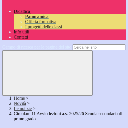
Didattica
Panoramica
Offerta formativa
I progetti delle classi
Info utili
Contatti
Campo di ricerca per le pagine del sito
Home
>
Novità
>
Le notizie
>
Circolare 11 Avvio lezioni a.s. 2025/26 Scuola secondaria di
primo grado