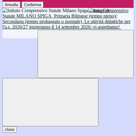
Annulla
Conferma
Istituto Comprensivo
Statale MILANO SPIGA
Primaria Bilingue (tempo pieno)/
Secondaria (tempo prolungato o normale)
Le attività didattiche per
l'a.s. 2026/27 inizieranno il 14 settembre 2026: vi aspettiamo!
close