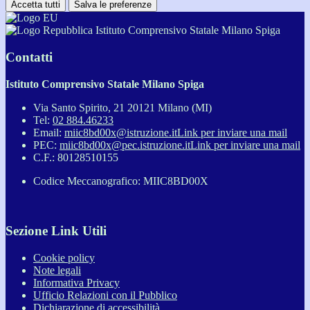
Accetta tutti
Salva le preferenze
Istituto Comprensivo Statale Milano Spiga
Contatti
Istituto Comprensivo Statale Milano Spiga
Via Santo Spirito, 21 20121 Milano (MI)
Tel:
02 884.46233
Email:
miic8bd00x@istruzione.it
Link per inviare una mail
PEC:
miic8bd00x@pec.istruzione.it
Link per inviare una mail
C.F.: 80128510155
Codice Meccanografico: MIIC8BD00X
Sezione Link Utili
Cookie policy
Note legali
Informativa Privacy
Ufficio Relazioni con il Pubblico
Dichiarazione di accessibilità