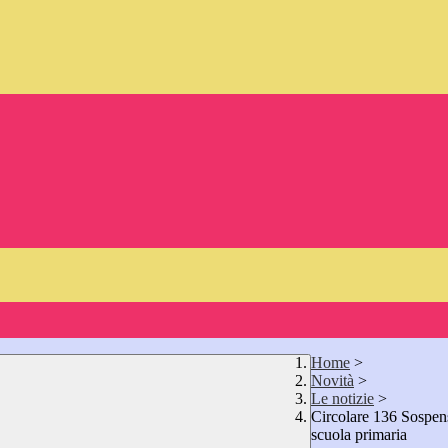
Home
>
Novità
>
Le notizie
>
Circolare 136 Sospen
scuola primaria