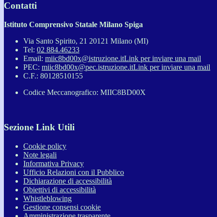
Contatti
Istituto Comprensivo Statale Milano Spiga
Via Santo Spirito, 21 20121 Milano (MI)
Tel:
02 884.46233
Email:
miic8bd00x@istruzione.it
Link per inviare una mail
PEC:
miic8bd00x@pec.istruzione.it
Link per inviare una mail
C.F.: 80128510155
Codice Meccanografico: MIIC8BD00X
Sezione Link Utili
Cookie policy
Note legali
Informativa Privacy
Ufficio Relazioni con il Pubblico
Dichiarazione di accessibilità
Obiettivi di accessibilità
Whistleblowing
Gestione consensi cookie
Amministrazione trasparente