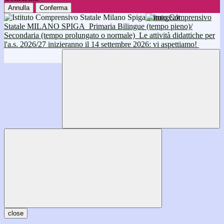
Annulla
Conferma
Istituto Comprensivo
Statale MILANO SPIGA
Primaria Bilingue (tempo pieno)/
Secondaria (tempo prolungato o normale)
Le attività didattiche per
l'a.s. 2026/27 inizieranno il 14 settembre 2026: vi aspettiamo!
close