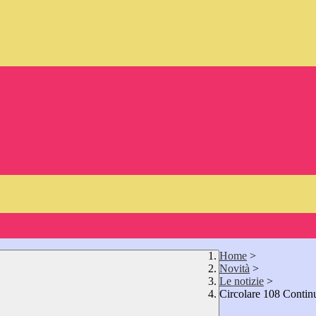
Home
>
Novità
>
Le notizie
>
Circolare 108 Continu