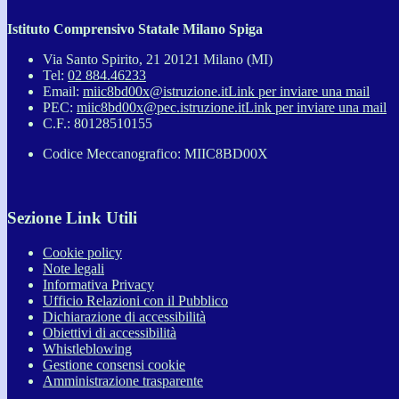
Istituto Comprensivo Statale Milano Spiga
Via Santo Spirito, 21 20121 Milano (MI)
Tel:
02 884.46233
Email:
miic8bd00x@istruzione.it
Link per inviare una mail
PEC:
miic8bd00x@pec.istruzione.it
Link per inviare una mail
C.F.: 80128510155
Codice Meccanografico: MIIC8BD00X
Sezione Link Utili
Cookie policy
Note legali
Informativa Privacy
Ufficio Relazioni con il Pubblico
Dichiarazione di accessibilità
Obiettivi di accessibilità
Whistleblowing
Gestione consensi cookie
Amministrazione trasparente