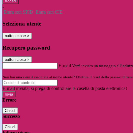
-
Entra con SPID
Entra con CIE
Seleziona utente
button close
×
Recupero password
button close
×
E-mail
Verrà inviato un messaggio all'indirizz
Non hai una e-mail associata al nome utente? Effettua il reset della password tram
E-mail inviata, si prega di controllare la casella di posta elettronica!
Errore
Chiudi
Successo
Chiudi
Informazione