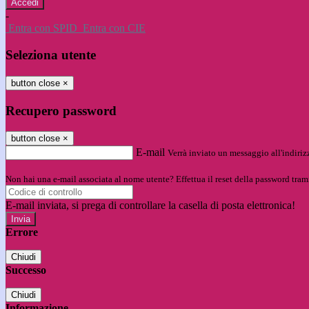
-
Entra con SPID
Entra con CIE
Seleziona utente
button close
×
Recupero password
button close
×
E-mail
Verrà inviato un messaggio all'indirizz
Non hai una e-mail associata al nome utente? Effettua il reset della password tram
E-mail inviata, si prega di controllare la casella di posta elettronica!
Errore
Chiudi
Successo
Chiudi
Informazione