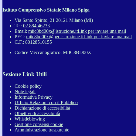
Istituto Comprensivo Statale Milano Spiga
Via Santo Spirito, 21 20121 Milano (MI)
Tel:
02 884.46233
Email:
miic8bd00x@istruzione.it
Link per inviare una mail
PEC:
miic8bd00x@pec.istruzione.it
Link per inviare una mail
C.F.: 80128510155
Codice Meccanografico: MIIC8BD00X
Sezione Link Utili
Cookie policy
Note legali
Informativa Privacy
Ufficio Relazioni con il Pubblico
Dichiarazione di accessibilità
Obiettivi di accessibilità
Whistleblowing
Gestione consensi cookie
Amministrazione trasparente