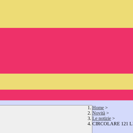
Home
>
Novità
>
Le notizie
>
CIRCOLARE 121 L