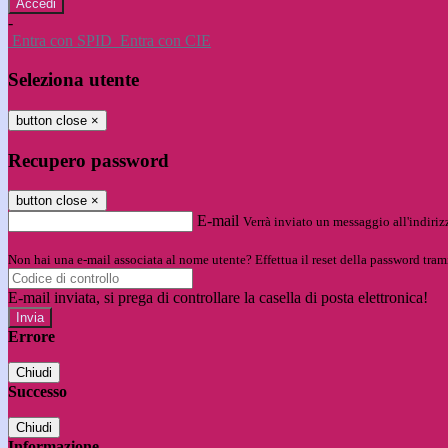
-
Entra con SPID
Entra con CIE
Seleziona utente
button close
×
Recupero password
button close
×
E-mail
Verrà inviato un messaggio all'indirizz
Non hai una e-mail associata al nome utente? Effettua il reset della password tram
E-mail inviata, si prega di controllare la casella di posta elettronica!
Errore
Chiudi
Successo
Chiudi
Informazione