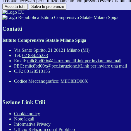
I cookie necessari per il funzionamento non possono essere disabilitati.
Accetta tutti
Salva le preferenze
Istituto Comprensivo Statale Milano Spiga
Contatti
Istituto Comprensivo Statale Milano Spiga
Via Santo Spirito, 21 20121 Milano (MI)
Tel:
02 884.46233
Email:
miic8bd00x@istruzione.it
Link per inviare una mail
PEC:
miic8bd00x@pec.istruzione.it
Link per inviare una mail
C.F.: 80128510155
Codice Meccanografico: MIIC8BD00X
Sezione Link Utili
Cookie policy
Note legali
Informativa Privacy
Ufficio Relazioni con il Pubblico