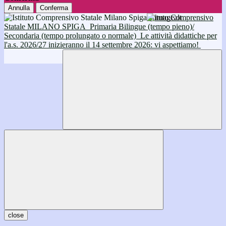
Annulla
Conferma
Istituto Comprensivo
Statale MILANO SPIGA
Primaria Bilingue (tempo pieno)/
Secondaria (tempo prolungato o normale)
Le attività didattiche per
l'a.s. 2026/27 inizieranno il 14 settembre 2026: vi aspettiamo!
close