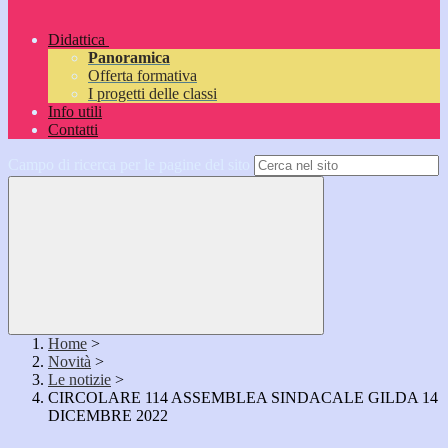
Didattica
Panoramica
Offerta formativa
I progetti delle classi
Info utili
Contatti
Campo di ricerca per le pagine del sito
Home
>
Novità
>
Le notizie
>
CIRCOLARE 114 ASSEMBLEA SINDACALE GILDA 14
DICEMBRE 2022