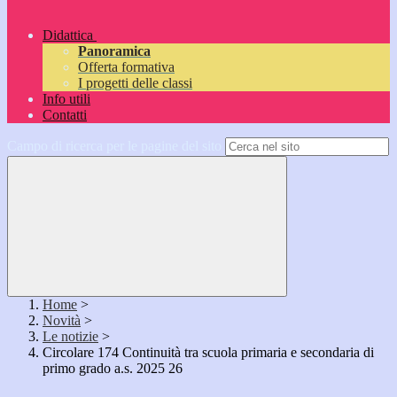
Didattica
Panoramica
Offerta formativa
I progetti delle classi
Info utili
Contatti
Campo di ricerca per le pagine del sito
Home
>
Novità
>
Le notizie
>
Circolare 174 Continuità tra scuola primaria e secondaria di
primo grado a.s. 2025 26