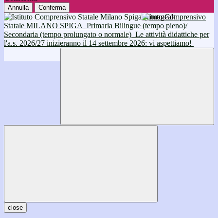
Annulla
Conferma
Istituto Comprensivo
Statale MILANO SPIGA
Primaria Bilingue (tempo pieno)/
Secondaria (tempo prolungato o normale)
Le attività didattiche per
l'a.s. 2026/27 inizieranno il 14 settembre 2026: vi aspettiamo!
close