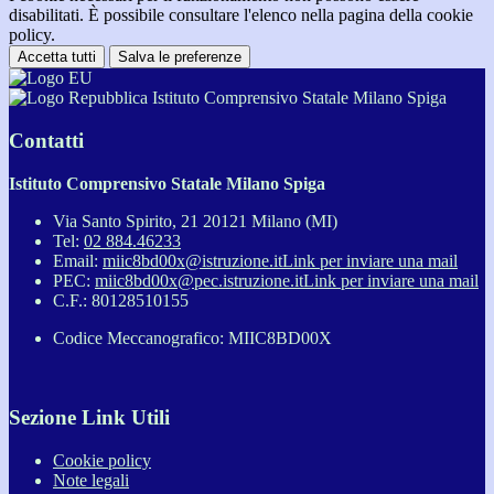
disabilitati. È possibile consultare l'elenco nella pagina della cookie
policy.
Accetta tutti
Salva le preferenze
Istituto Comprensivo Statale Milano Spiga
Contatti
Istituto Comprensivo Statale Milano Spiga
Via Santo Spirito, 21 20121 Milano (MI)
Tel:
02 884.46233
Email:
miic8bd00x@istruzione.it
Link per inviare una mail
PEC:
miic8bd00x@pec.istruzione.it
Link per inviare una mail
C.F.: 80128510155
Codice Meccanografico: MIIC8BD00X
Sezione Link Utili
Cookie policy
Note legali