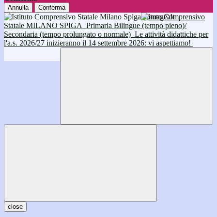
Annulla
Conferma
Istituto Comprensivo
Statale MILANO SPIGA
Primaria Bilingue (tempo pieno)/
Secondaria (tempo prolungato o normale)
Le attività didattiche per
l'a.s. 2026/27 inizieranno il 14 settembre 2026: vi aspettiamo!
close