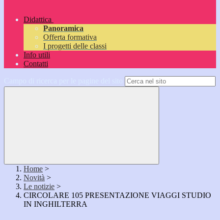
Didattica
Panoramica
Offerta formativa
I progetti delle classi
Info utili
Contatti
Campo di ricerca per le pagine del sito
Home
>
Novità
>
Le notizie
>
CIRCOLARE 105 PRESENTAZIONE VIAGGI STUDIO
IN INGHILTERRA