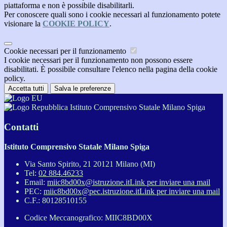
piattaforma e non è possibile disabilitarli.
Per conoscere quali sono i cookie necessari al funzionamento potete
visionare la
COOKIE POLICY
.
Cookie necessari per il funzionamento
I cookie necessari per il funzionamento non possono essere
disabilitati. È possibile consultare l'elenco nella pagina della cookie
policy.
Accetta tutti
Salva le preferenze
Istituto Comprensivo Statale Milano Spiga
Contatti
Istituto Comprensivo Statale Milano Spiga
Via Santo Spirito, 21 20121 Milano (MI)
Tel:
02 884.46233
Email:
miic8bd00x@istruzione.it
Link per inviare una mail
PEC:
miic8bd00x@pec.istruzione.it
Link per inviare una mail
C.F.: 80128510155
Codice Meccanografico: MIIC8BD00X