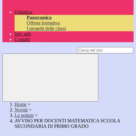
Didattica
Panoramica
Offerta formativa
I progetti delle classi
Info utili
Contatti
Campo di ricerca per le pagine del sito
Home
>
Novità
>
Le notizie
>
AVVISO PER DOCENTI MATEMATICA SCUOLA
SECONDARIA DI PRIMO GRADO