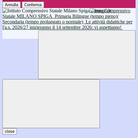
Annulla
Conferma
Istituto Comprensivo
Statale MILANO SPIGA
Primaria Bilingue (tempo pieno)/
Secondaria (tempo prolungato o normale)
Le attività didattiche per
l'a.s. 2026/27 inizieranno il 14 settembre 2026: vi aspettiamo!
close