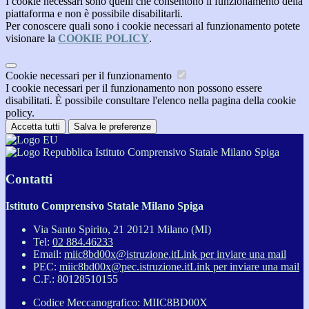
I cookie necessari sono quelli che consentono il funzionamento della
piattaforma e non è possibile disabilitarli.
Per conoscere quali sono i cookie necessari al funzionamento potete
visionare la
COOKIE POLICY
.
Cookie necessari per il funzionamento
I cookie necessari per il funzionamento non possono essere
disabilitati. È possibile consultare l'elenco nella pagina della cookie
policy.
Accetta tutti
Salva le preferenze
Istituto Comprensivo Statale Milano Spiga
Contatti
Istituto Comprensivo Statale Milano Spiga
Via Santo Spirito, 21 20121 Milano (MI)
Tel:
02 884.46233
Email:
miic8bd00x@istruzione.it
Link per inviare una mail
PEC:
miic8bd00x@pec.istruzione.it
Link per inviare una mail
C.F.: 80128510155
Codice Meccanografico: MIIC8BD00X