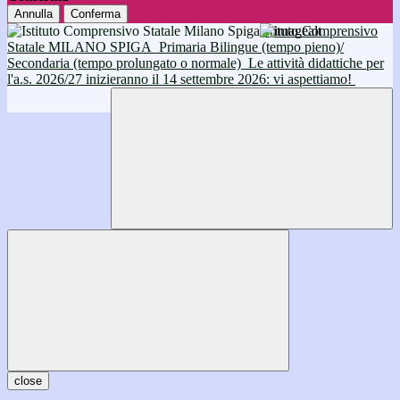
Annulla
Conferma
Istituto Comprensivo
Statale MILANO SPIGA
Primaria Bilingue (tempo pieno)/
Secondaria (tempo prolungato o normale)
Le attività didattiche per
l'a.s. 2026/27 inizieranno il 14 settembre 2026: vi aspettiamo!
close