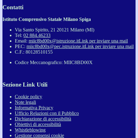
Contatti
Istituto Comprensivo Statale Milano Spiga
Via Santo Spirito, 21 20121 Milano (MI)
Tel:
02 884.46233
Email:
miic8bd00x@istruzione.it
Link per inviare una mail
PEC:
miic8bd00x@pec.istruzione.it
Link per inviare una mail
C.F.: 80128510155
Codice Meccanografico: MIIC8BD00X
Sezione Link Utili
Cookie policy
Note legali
Informativa Privacy
Ufficio Relazioni con il Pubblico
Dichiarazione di accessibilità
Obiettivi di accessibilità
Whistleblowing
Gestione consensi cookie