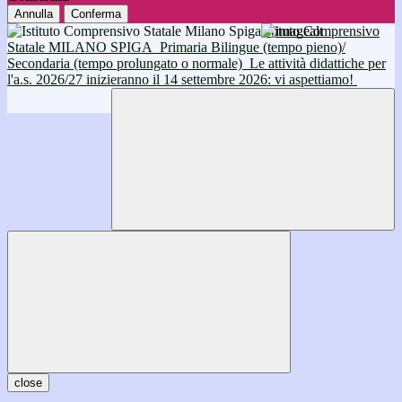
Annulla
Conferma
Istituto Comprensivo
Statale MILANO SPIGA
Primaria Bilingue (tempo pieno)/
Secondaria (tempo prolungato o normale)
Le attività didattiche per
l'a.s. 2026/27 inizieranno il 14 settembre 2026: vi aspettiamo!
close