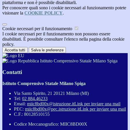
piattaforma e non è possibile disabilitarli.
Per conoscere quali sono i cookie necessari al funzionamento potete
visionare la
COOKIE POLICY
.
Cookie necessari per il funzionamento
I cookie necessari per il funzionamento non possono essere
disabilitati. È possibile consultare l'elenco nella pagina della cookie
policy.
Accetta tutti
Salva le preferenze
Istituto Comprensivo Statale Milano Spiga
Contatti
Istituto Comprensivo Statale Milano Spiga
Via Santo Spirito, 21 20121 Milano (MI)
Tel:
02 884.46233
Email:
miic8bd00x@istruzione.it
Link per inviare una mail
PEC:
miic8bd00x@pec.istruzione.it
Link per inviare una mail
C.F.: 80128510155
Codice Meccanografico: MIIC8BD00X