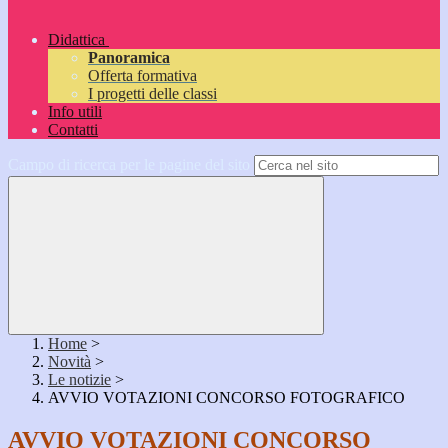
Didattica
Panoramica
Offerta formativa
I progetti delle classi
Info utili
Contatti
Campo di ricerca per le pagine del sito
Home
>
Novità
>
Le notizie
>
AVVIO VOTAZIONI CONCORSO FOTOGRAFICO
AVVIO VOTAZIONI CONCORSO