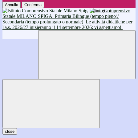
Annulla
Conferma
Istituto Comprensivo
Statale MILANO SPIGA
Primaria Bilingue (tempo pieno)/
Secondaria (tempo prolungato o normale)
Le attività didattiche per
l'a.s. 2026/27 inizieranno il 14 settembre 2026: vi aspettiamo!
close