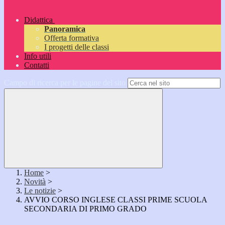
Didattica
Panoramica
Offerta formativa
I progetti delle classi
Info utili
Contatti
Campo di ricerca per le pagine del sito
Home
>
Novità
>
Le notizie
>
AVVIO CORSO INGLESE CLASSI PRIME SCUOLA
SECONDARIA DI PRIMO GRADO