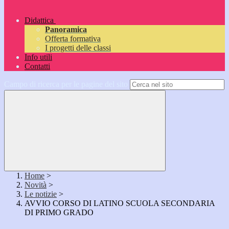
Didattica
Panoramica
Offerta formativa
I progetti delle classi
Info utili
Contatti
Campo di ricerca per le pagine del sito
Home
>
Novità
>
Le notizie
>
AVVIO CORSO DI LATINO SCUOLA SECONDARIA
DI PRIMO GRADO