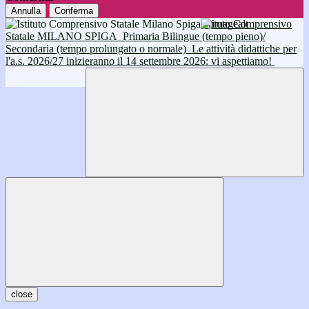
Annulla
Conferma
Istituto Comprensivo
Statale MILANO SPIGA
Primaria Bilingue (tempo pieno)/
Secondaria (tempo prolungato o normale)
Le attività didattiche per
l'a.s. 2026/27 inizieranno il 14 settembre 2026: vi aspettiamo!
close