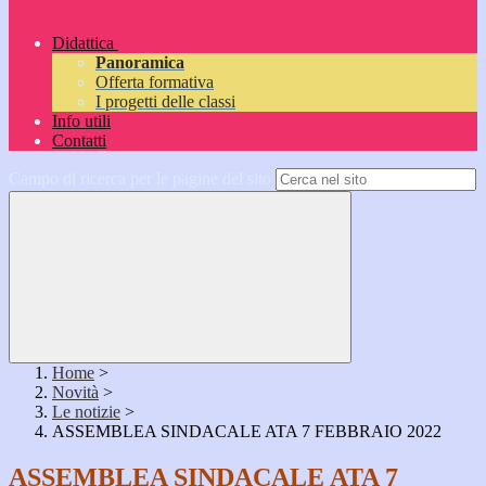
Didattica
Panoramica
Offerta formativa
I progetti delle classi
Info utili
Contatti
Campo di ricerca per le pagine del sito
Home
>
Novità
>
Le notizie
>
ASSEMBLEA SINDACALE ATA 7 FEBBRAIO 2022
ASSEMBLEA SINDACALE ATA 7