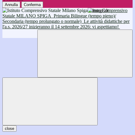
Annulla
Conferma
Istituto Comprensivo
Statale MILANO SPIGA
Primaria Bilingue (tempo pieno)/
Secondaria (tempo prolungato o normale)
Le attività didattiche per
l'a.s. 2026/27 inizieranno il 14 settembre 2026: vi aspettiamo!
close