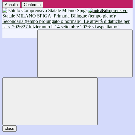
Annulla
Conferma
Istituto Comprensivo
Statale MILANO SPIGA
Primaria Bilingue (tempo pieno)/
Secondaria (tempo prolungato o normale)
Le attività didattiche per
l'a.s. 2026/27 inizieranno il 14 settembre 2026: vi aspettiamo!
close