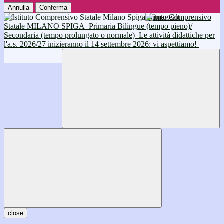
Annulla
Conferma
Istituto Comprensivo
Statale MILANO SPIGA
Primaria Bilingue (tempo pieno)/
Secondaria (tempo prolungato o normale)
Le attività didattiche per
l'a.s. 2026/27 inizieranno il 14 settembre 2026: vi aspettiamo!
close