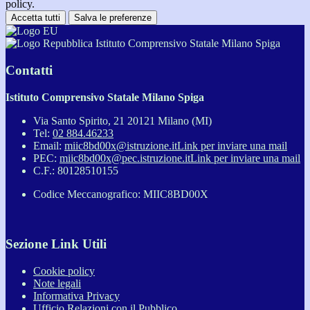
policy.
Accetta tutti
Salva le preferenze
Istituto Comprensivo Statale Milano Spiga
Contatti
Istituto Comprensivo Statale Milano Spiga
Via Santo Spirito, 21 20121 Milano (MI)
Tel:
02 884.46233
Email:
miic8bd00x@istruzione.it
Link per inviare una mail
PEC:
miic8bd00x@pec.istruzione.it
Link per inviare una mail
C.F.: 80128510155
Codice Meccanografico: MIIC8BD00X
Sezione Link Utili
Cookie policy
Note legali
Informativa Privacy
Ufficio Relazioni con il Pubblico