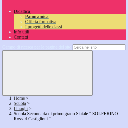
Didattica
Panoramica
Offerta formativa
I progetti delle classi
Info utili
Contatti
Campo di ricerca per le pagine del sito
Home
>
Scuola
>
I luoghi
>
Scuola Secondaria di primo grado Statale ” SOLFERINO –
Rossari Castiglioni “