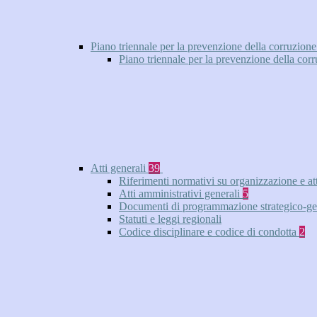
Piano triennale per la prevenzione della corruzione
Piano triennale per la prevenzione della cor
Atti generali
39
Riferimenti normativi su organizzazione e at
Atti amministrativi generali
5
Documenti di programmazione strategico-ge
Statuti e leggi regionali
Codice disciplinare e codice di condotta
2