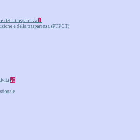
 e della trasparenza
1
ruzione e della trasparenza (PTPCT)
tività
20
stionale