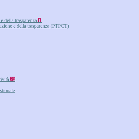
 e della trasparenza
1
ruzione e della trasparenza (PTPCT)
tività
20
stionale