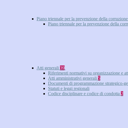
Piano triennale per la prevenzione della corruzione
Piano triennale per la prevenzione della cor
Atti generali
39
Riferimenti normativi su organizzazione e at
Atti amministrativi generali
5
Documenti di programmazione strategico-ge
Statuti e leggi regionali
Codice disciplinare e codice di condotta
2