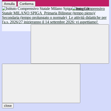
Annulla
Conferma
Istituto Comprensivo
Statale MILANO SPIGA
Primaria Bilingue (tempo pieno)/
Secondaria (tempo prolungato o normale)
Le attività didattiche per
l'a.s. 2026/27 inizieranno il 14 settembre 2026: vi aspettiamo!
close