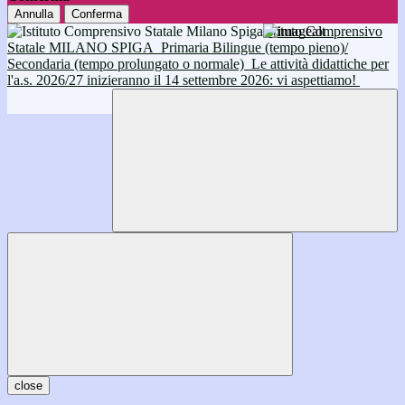
Annulla
Conferma
Istituto Comprensivo
Statale MILANO SPIGA
Primaria Bilingue (tempo pieno)/
Secondaria (tempo prolungato o normale)
Le attività didattiche per
l'a.s. 2026/27 inizieranno il 14 settembre 2026: vi aspettiamo!
close