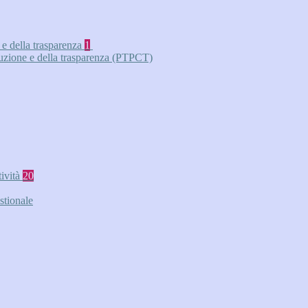
 e della trasparenza
1
ruzione e della trasparenza (PTPCT)
tività
20
stionale