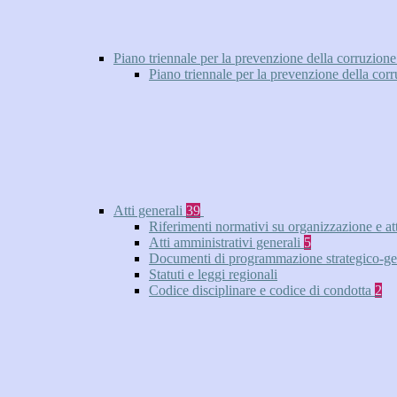
Piano triennale per la prevenzione della corruzione
Piano triennale per la prevenzione della cor
Atti generali
39
Riferimenti normativi su organizzazione e at
Atti amministrativi generali
5
Documenti di programmazione strategico-ge
Statuti e leggi regionali
Codice disciplinare e codice di condotta
2