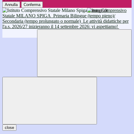
Annulla
Conferma
Istituto Comprensivo
Statale MILANO SPIGA
Primaria Bilingue (tempo pieno)/
Secondaria (tempo prolungato o normale)
Le attività didattiche per
l'a.s. 2026/27 inizieranno il 14 settembre 2026: vi aspettiamo!
close