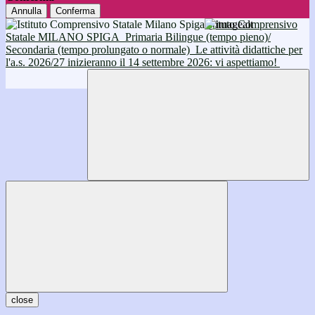
Annulla
Conferma
Istituto Comprensivo
Statale MILANO SPIGA
Primaria Bilingue (tempo pieno)/
Secondaria (tempo prolungato o normale)
Le attività didattiche per
l'a.s. 2026/27 inizieranno il 14 settembre 2026: vi aspettiamo!
close