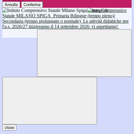
Annulla
Conferma
Istituto Comprensivo
Statale MILANO SPIGA
Primaria Bilingue (tempo pieno)/
Secondaria (tempo prolungato o normale)
Le attività didattiche per
l'a.s. 2026/27 inizieranno il 14 settembre 2026: vi aspettiamo!
close