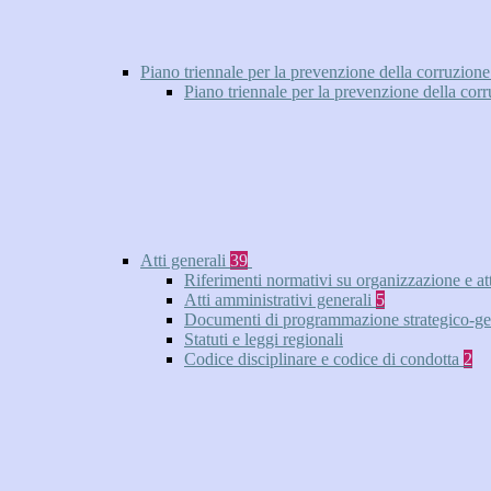
Piano triennale per la prevenzione della corruzione
Piano triennale per la prevenzione della cor
Atti generali
39
Riferimenti normativi su organizzazione e at
Atti amministrativi generali
5
Documenti di programmazione strategico-ge
Statuti e leggi regionali
Codice disciplinare e codice di condotta
2