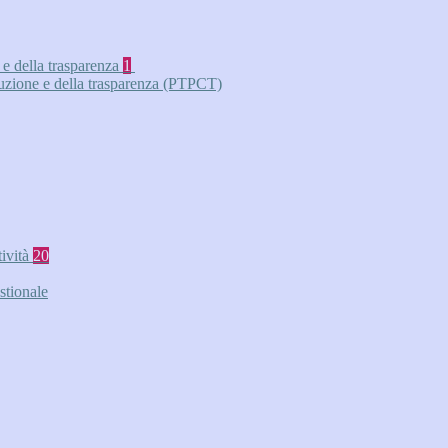
 e della trasparenza
1
ruzione e della trasparenza (PTPCT)
tività
20
stionale