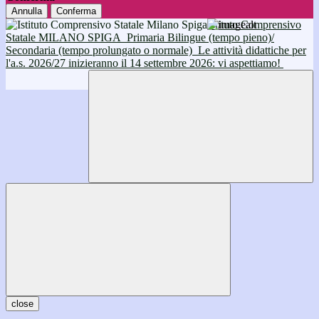
Annulla
Conferma
Istituto Comprensivo
Statale MILANO SPIGA
Primaria Bilingue (tempo pieno)/
Secondaria (tempo prolungato o normale)
Le attività didattiche per
l'a.s. 2026/27 inizieranno il 14 settembre 2026: vi aspettiamo!
close