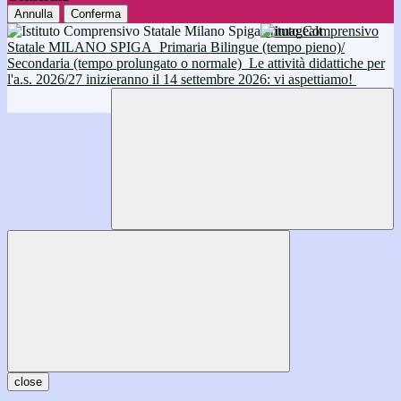
Annulla
Conferma
Istituto Comprensivo
Statale MILANO SPIGA
Primaria Bilingue (tempo pieno)/
Secondaria (tempo prolungato o normale)
Le attività didattiche per
l'a.s. 2026/27 inizieranno il 14 settembre 2026: vi aspettiamo!
close