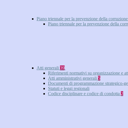
Piano triennale per la prevenzione della corruzione
Piano triennale per la prevenzione della cor
Atti generali
39
Riferimenti normativi su organizzazione e at
Atti amministrativi generali
5
Documenti di programmazione strategico-ge
Statuti e leggi regionali
Codice disciplinare e codice di condotta
2