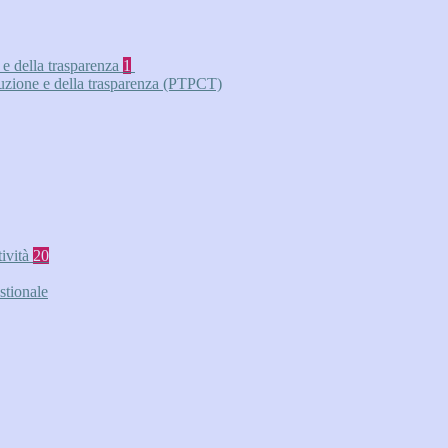
 e della trasparenza
1
ruzione e della trasparenza (PTPCT)
tività
20
stionale